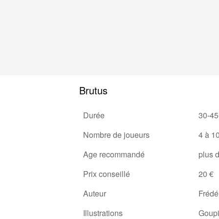
Brutus
Durée
30-45
Nombre de joueurs
4 à 1
Age recommandé
plus 
Prix conseillé
20 €
Auteur
Frédér
Illustrations
Goupi