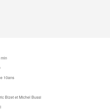
 min
0
de 10ans
ic Bizet et Michel Bussi
l